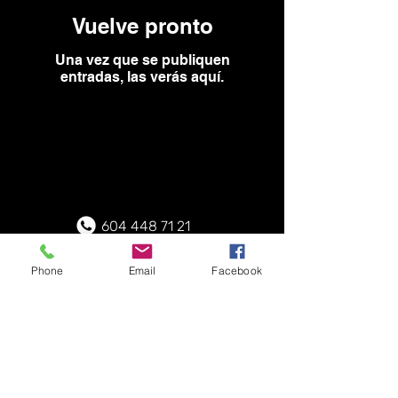
Vuelve pronto
Una vez que se publiquen
entradas, las verás aquí.
604 448 71 21
321 643 10 87
servicioalcliente@serviapoyos.co
Phone
Email
Facebook
m
Carrera 52 Nº 47-19 Oficina 1201
Centro Comercial Megacentro
Medellín, Colombi
a